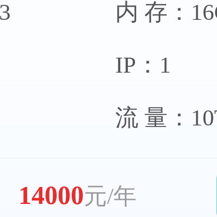
3
内 存：16
IP：1
器
英国
流 量：10
务器
希
14000
元/年