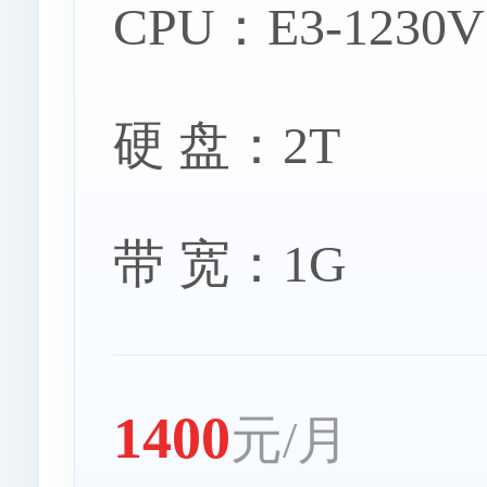
CPU：E3-1230V
硬 盘：2T
芬兰服务
带 宽：1G
匈牙利服
1400
元/月