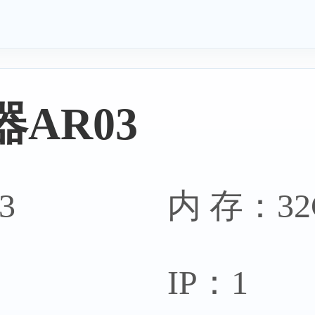
服务器
爱尔
AR03
器
摩尔
3
内 存：32
IP：1