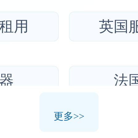
租用
英国
器
法
更多>>
务器
土耳