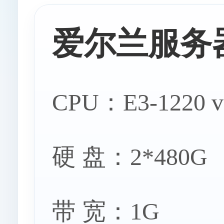
爱尔兰服务器
意大利服
CPU：E3-1220 v
硬 盘：2*480G
保加利亚服
带 宽：1G