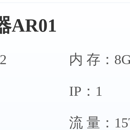
AR01
务器
波
2
内 存：8
IP：1
务器
马其
流 量：15