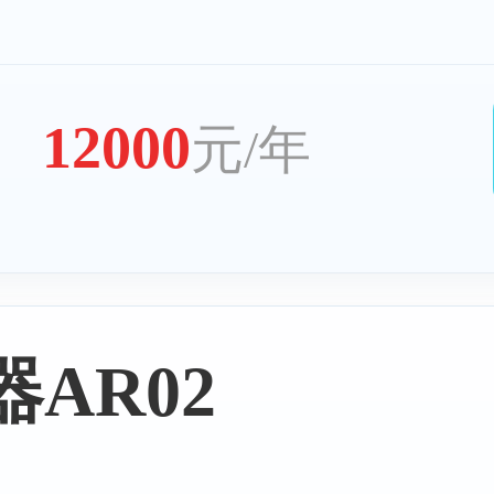
务器
西班
12000
元/年
器
立陶
AR02
器
比利