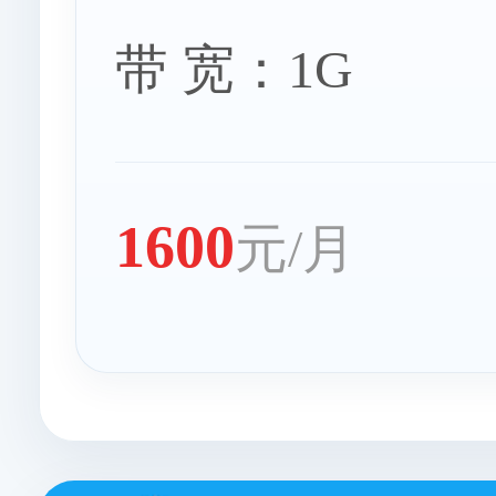
带 宽：1G
1600
元/月