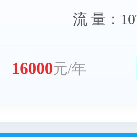
流 量：10
16000
元/年