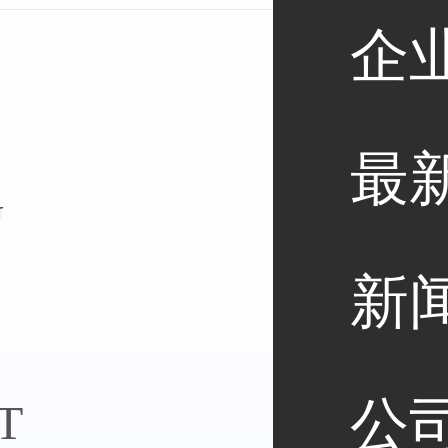
企
兰服务器
最
G
新
他服务器
公
T