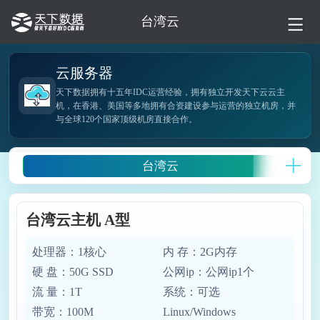
台湾云
云服务器
天下数据拥有十五年IDC运营经验，拥有独立开发天下云云主
机，在香港、美国等多地拥有合资建设参与运营的独立机房，并
与全球120个国家顶级机房直接合作。
台湾云
台湾云主机 A型
处理器：1核心
内 存：2G内存
硬 盘：50G SSD
公网ip：公网ip1个
流 量：1T
系统：可选
带宽：100M
Linux/Windows