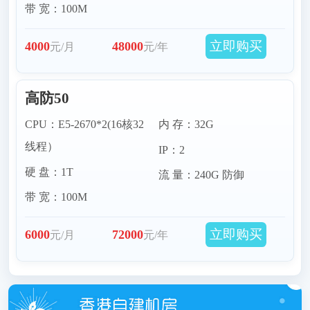
带 宽：100M
立即购买
4000
48000
元/月
元/年
高防50
CPU：E5-2670*2(16核32
内 存：32G
线程）
IP：2
硬 盘：1T
流 量：240G 防御
带 宽：100M
立即购买
6000
72000
元/月
元/年