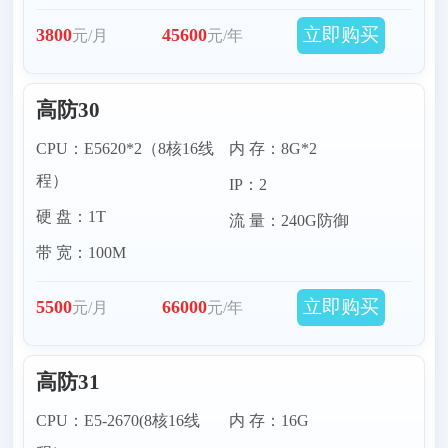
立即购买
3800
45600
元/月
元/年
高防30
CPU：E5620*2（8核16线
内 存：8G*2
程）
IP：2
硬 盘：1T
流 量：240G防御
带 宽：100M
立即购买
5500
66000
元/月
元/年
高防31
CPU：E5-2670(8核16线
内 存：16G