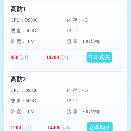
高防1
台湾服务器
越南服务器
CPU：Q9300
内 存：4G
硬 盘：500G
IP：1
马来西亚服务器
巴基斯坦服务器
带 宽：10M
流 量：10G防御
印度尼西亚服务器
阿联酋迪拜服务器
立即购买
850
10200
元/月
元/年
哈萨克斯坦服务器
菲律宾服务器
高防2
泰国服务器
柬埔寨服务器
CPU：Q9300
内 存：4G
硬 盘：500G
IP：1
孟加拉国服务器
澳门服务器
带 宽：10M
流 量：30G防御
韩国原生站群服务器
伊朗服务器
立即购买
1200
14400
元/月
元/年