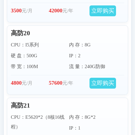
立即购买
3500
42000
元/月
元/年
高防20
CPU：I5系列
内 存：8G
硬 盘：500G
IP：2
带 宽：100M
流 量：240G防御
立即购买
4800
57600
元/月
元/年
高防21
CPU：E5620*2（8核16线
内 存：8G*2
程）
IP：1