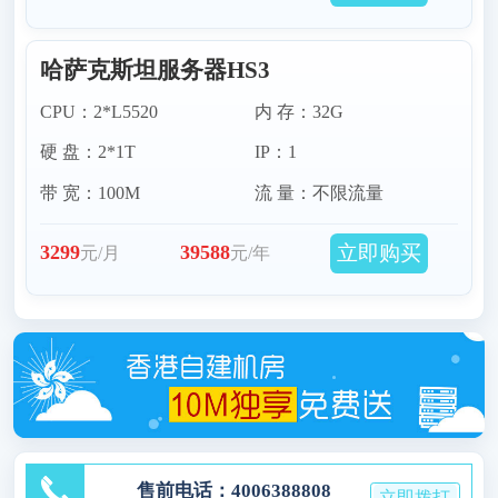
哈萨克斯坦服务器HS3
CPU：2*L5520
内 存：32G
硬 盘：2*1T
IP：1
带 宽：100M
流 量：不限流量
立即购买
3299
39588
元/月
元/年
售前电话：4006388808
立即拨打