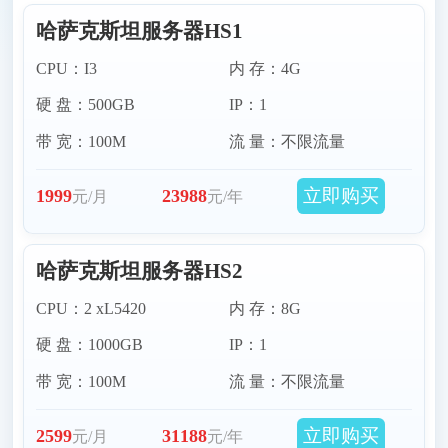
哈萨克斯坦服务器HS1
台湾服务器
越南服务器
CPU：I3
内 存：4G
硬 盘：500GB
IP：1
马来西亚服务器
巴基斯坦服务器
带 宽：100M
流 量：不限流量
印度尼西亚服务器
阿联酋迪拜服务器
立即购买
1999
23988
元/月
元/年
哈萨克斯坦服务器
菲律宾服务器
哈萨克斯坦服务器HS2
泰国服务器
柬埔寨服务器
CPU：2 xL5420
内 存：8G
硬 盘：1000GB
IP：1
孟加拉国服务器
澳门服务器
带 宽：100M
流 量：不限流量
韩国原生站群服务器
伊朗服务器
立即购买
2599
31188
元/月
元/年