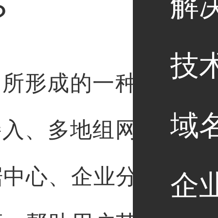
解
？
技
景中所形成的一种产品或
域
接入、多地组网及智能
据中心、企业分支，三
企