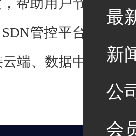
度，帮助用户节约广域
最
SDN管控平台和即插
新
接云端、数据中心、企
公
会