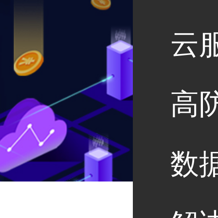
云
高
数