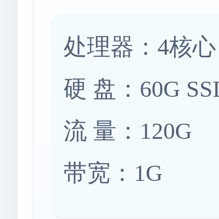
处理器：4核心
硬 盘：60G SS
流 量：120G
带宽：1G