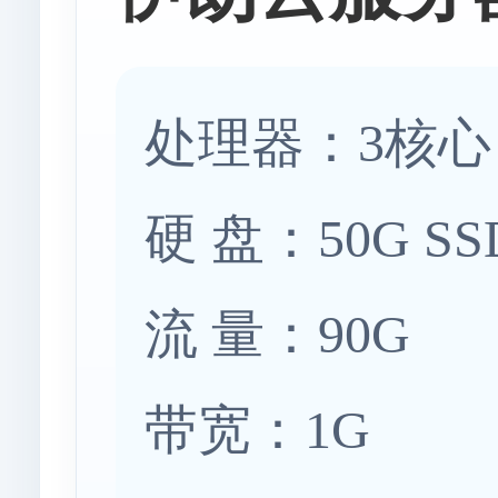
处理器：3核心
硬 盘：50G SS
流 量：90G
带宽：1G