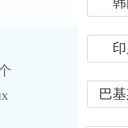
数
韩
解
G
印
1个
技
巴基
x
域