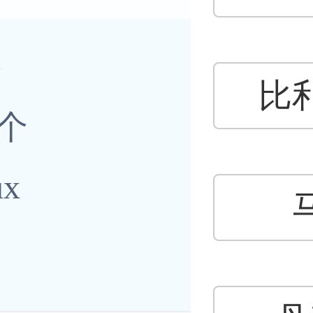
G
比
1个
x