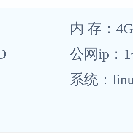
内 存：4
D
公网ip：
系统：linu