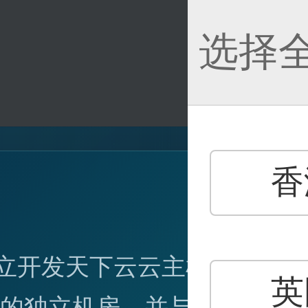
选择
香
服
独立开发天下云云主机，
服
英
营的独立机房，并与全球