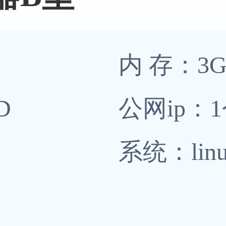
内 存：3
D
公网ip：
系统：linu