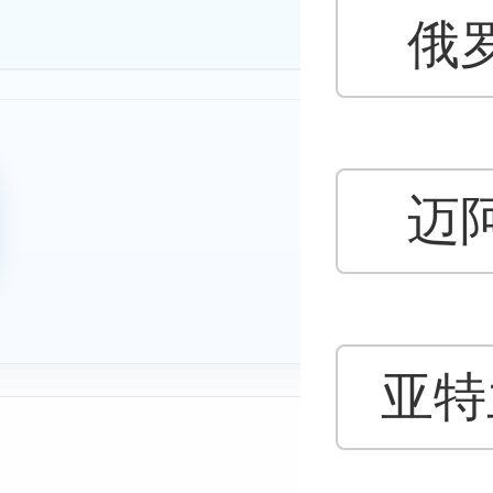
俄
企
最
迈
新
亚特
公