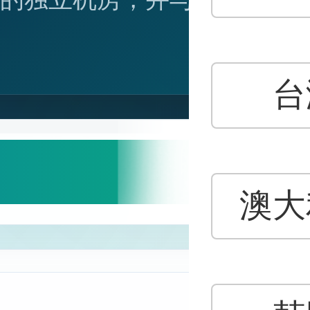
云
台
云
澳大
高