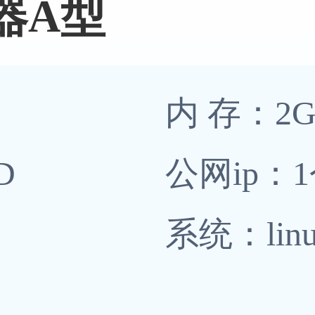
器A型
内 存：2
D
公网ip：
系统：linu