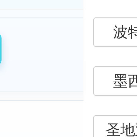
波
墨
圣地