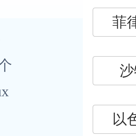
菲
会
G
1个
会
沙
x
以