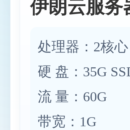
伊朗云服务
处理器：2核心
硬 盘：35G SS
流 量：60G
带宽：1G