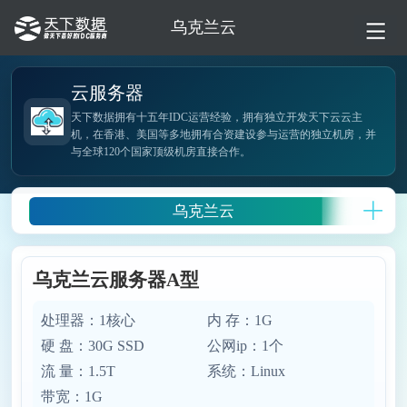
乌克兰云
云服务器
天下数据拥有十五年IDC运营经验，拥有独立开发天下云云主
机，在香港、美国等多地拥有合资建设参与运营的独立机房，并
与全球120个国家顶级机房直接合作。
乌克兰云
乌克兰云服务器A型
处理器：1核心
内 存：1G
硬 盘：30G SSD
公网ip：1个
流 量：1.5T
系统：Linux
带宽：1G