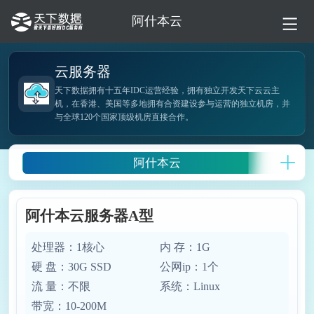
阿什本云
云服务器
天下数据拥有十五年IDC运营经验，拥有独立开发天下云云主
机，在香港、美国等多地拥有合资建设参与运营的独立机房，并
与全球120个国家顶级机房直接合作。
阿什本云
阿什本云服务器A型
处理器：1核心
内 存：1G
硬 盘：30G SSD
公网ip：1个
流 量：不限
系统：Linux
带宽：10-200M