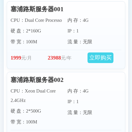
塞浦路斯服务器001
意大利服务器
波兰服务器
CPU：Dual Core Processo
内 存：4G
硬 盘：2*160G
IP：1
保加利亚服务器
马其他服务器
带 宽：100M
流 量：无限
塞浦路斯服务器
西班牙服务器
立即购买
1999
23988
元/月
元/年
捷克服务器
立陶宛服务器
塞浦路斯服务器002
瑞士服务器
比利时服务器
CPU：Xeon Dual Core
内 存：4G
2.4GHz
IP：1
芬兰服务器
英国伦敦服务器
硬 盘：2*500G
流 量：无限
带 宽：100M
匈牙利服务器
希腊服务器