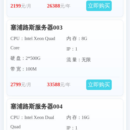
立即购买
2199
26388
元/月
元/年
瑞典服务器服务器
爱尔兰服务器
挪威服务器
摩尔多瓦服务器
塞浦路斯服务器003
CPU：Intel Xeon Quad
内 存：8G
Core
IP：1
硬 盘：2*500G
流 量：无限
带 宽：100M
立即购买
2799
33588
元/月
元/年
塞浦路斯服务器004
CPU：Intel Xeon Dual
内 存：16G
Quad
IP：1