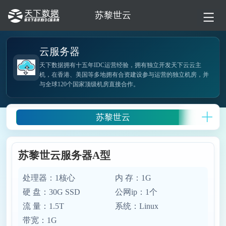
苏黎世云
云服务器
天下数据拥有十五年IDC运营经验，拥有独立开发天下云云主
机，在香港、美国等多地拥有合资建设参与运营的独立机房，并
与全球120个国家顶级机房直接合作。
苏黎世云
苏黎世云服务器A型
处理器：1核心
内 存：1G
硬 盘：30G SSD
公网ip：1个
流 量：1.5T
系统：Linux
带宽：1G