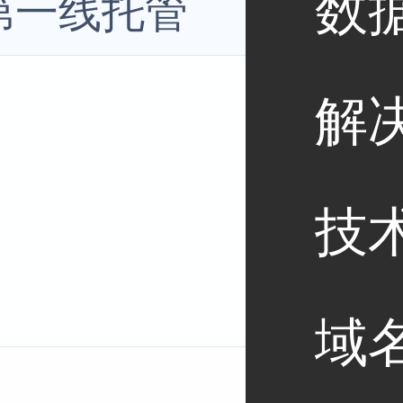
数
第一线托管
解
技
域