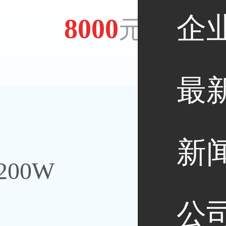
企
8000
元/年
最
新
200W
公