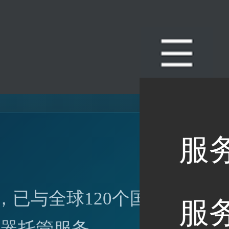
服
，已与全球120个国家达
服
务器托管服务。