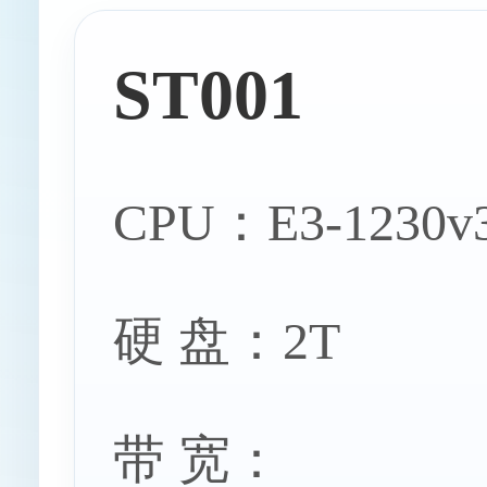
ST001
香港站群服
CPU：E3-1230v
硬 盘：2T
香港特价服
带 宽：