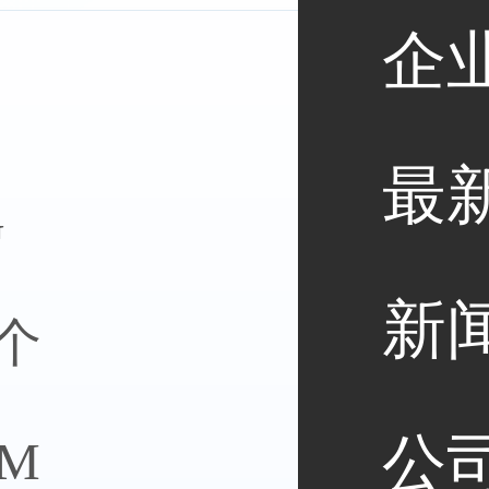
企
沙田服务器
最
G
新
/个
全能服务器
公
0M