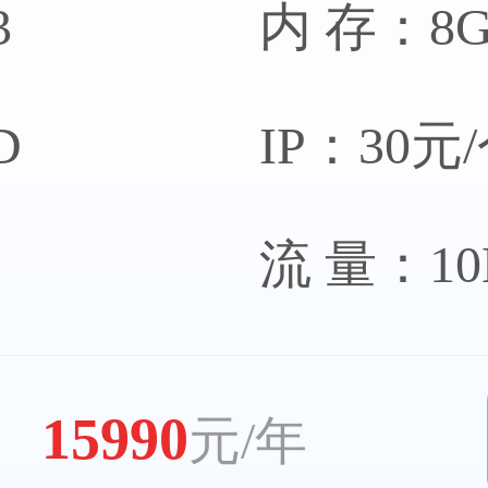
3
内 存：8
D
IP：30元
流 量：1
15990
元/年