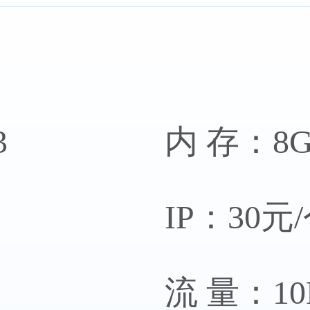
务器
香港
3
内 存：8
IP：30元
务器
香港
流 量：1