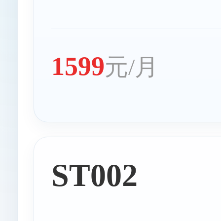
1599
元/月
ST002