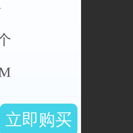
G
/个
0M
立即购买