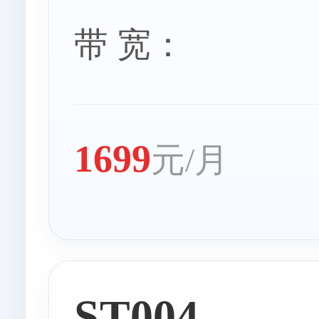
带 宽：
1699
元/月
ST004