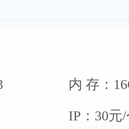
3
内 存：16
IP：30元