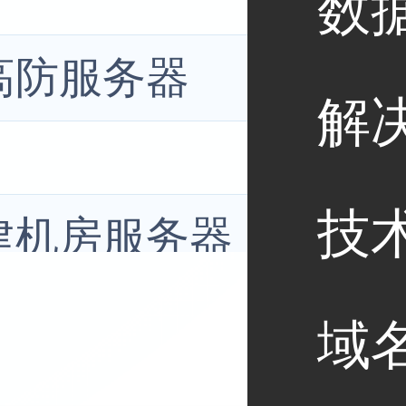
数
高防服务器
解
技
建机房服务器
域
港大带宽