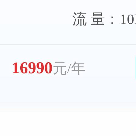
流 量：1
16990
元/年