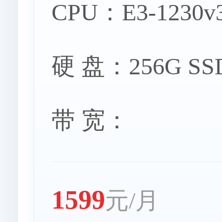
CPU：E3-1230v
硬 盘：256G SS
带 宽：
1599
元/月