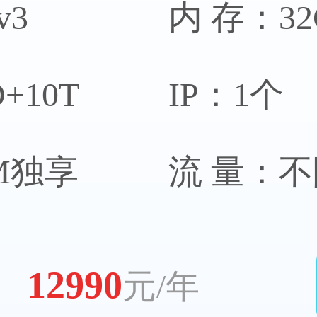
v3
内 存：32
+10T
IP：1个
0M独享
流 量：
12990
元/年