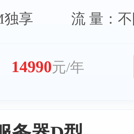
0M独享
流 量：
14990
元/年
服务器D型