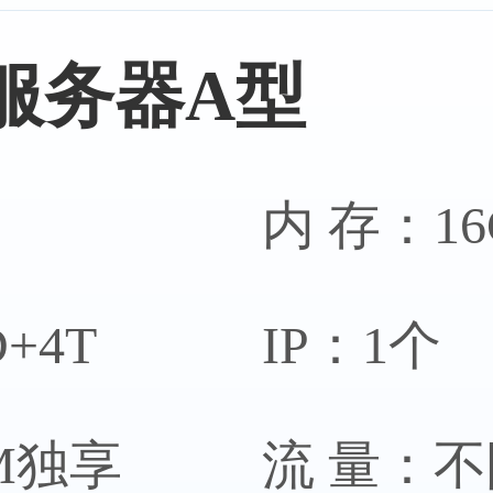
服务器A型
务器
美国西
内 存：16
+4T
IP：1个
服务器
美国亚
0M独享
流 量：