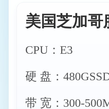
美国芝加哥
美国丹佛服
CPU：E3
硬 盘：480GSSD
美国佛吉尼亚
带 宽：300-50