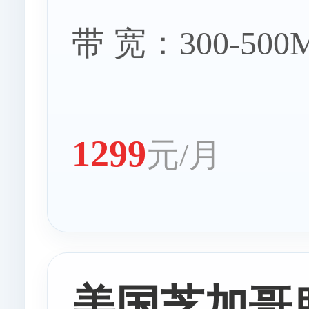
带 宽：300-50
1299
元/月
美国芝加哥