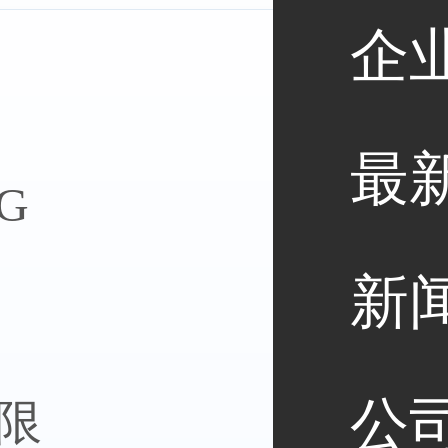
企
雅图服务器
最
G
新
特兰大服务器
公
不限