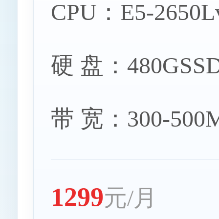
CPU：E5-2650L
硬 盘：480GSSD
带 宽：300-50
1299
元/月