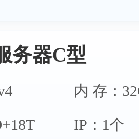
服务器C型
v4
内 存：32
+18T
IP：1个